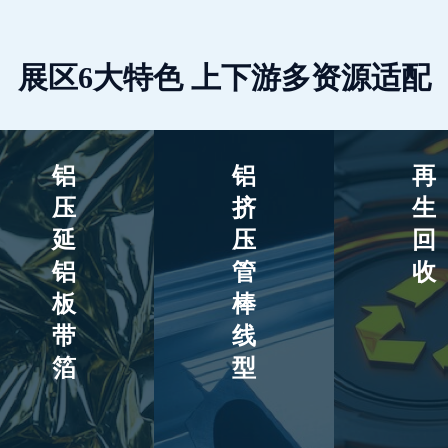
展区6大特色 上下游多资源适配
铝
铝
再
压
挤
生
延
压
回
铝
管
收
板
棒
带
线
箔
型