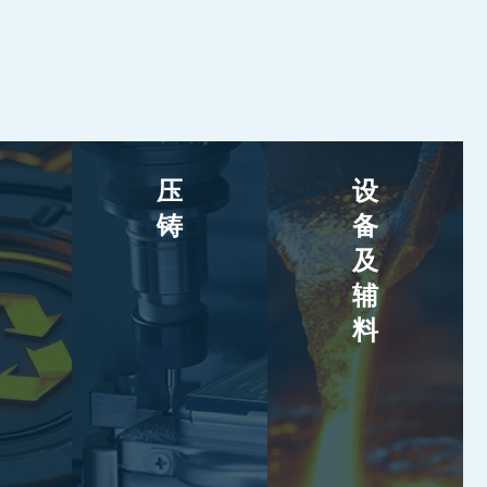
压
设
铸
备
及
辅
料