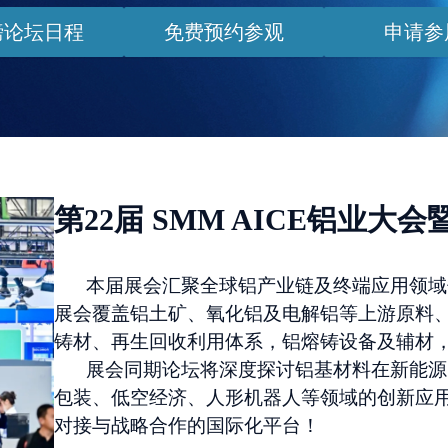
磅论坛日程
免费预约参观
申请参
第22届 SMM AICE铝业大
本届展会汇聚全球铝产业链及终端应用领域
展会覆盖铝土矿、氧化铝及电解铝等上游原料
铸材、再生回收利用体系，铝熔铸设备及辅材
展会同期论坛将深度探讨铝基材料在新能源
包装、低空经济、人形机器人等领域的创新应
对接与战略合作的国际化平台
！